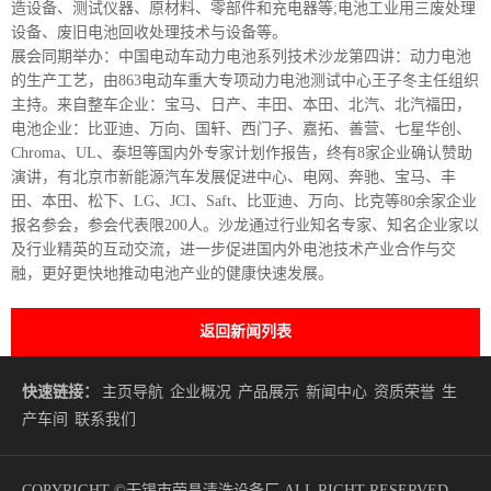
造设备、测试仪器、原材料、零部件和充电器等;电池工业用三废处理
设备、废旧电池回收处理技术与设备等。
展会同期举办：中国电动车动力电池系列技术沙龙第四讲：动力电池
的生产工艺，由863电动车重大专项动力电池测试中心王子冬主任组织
主持。来自整车企业：宝马、日产、丰田、本田、北汽、北汽福田，
电池企业：比亚迪、万向、国轩、西门子、嘉拓、善营、七星华创、
Chroma、UL、泰坦等国内外专家计划作报告，终有8家企业确认赞助
演讲，有北京市新能源汽车发展促进中心、电网、奔驰、宝马、丰
田、本田、松下、LG、JCI、Saft、比亚迪、万向、比克等80余家企业
报名参会，参会代表限200人。沙龙通过行业知名专家、知名企业家以
及行业精英的互动交流，进一步促进国内外电池技术产业合作与交
融，更好更快地推动电池产业的健康快速发展。
返回新闻列表
快速链接：
主页导航
企业概况
产品展示
新闻中心
资质荣誉
生
产车间
联系我们
COPYRIGHT ©无锡市荣昌清洗设备厂 ALL RIGHT RESERVED