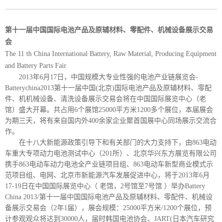
第十一届中国国际电池产品及原辅材料、零配件、机械设备展示交易
会
The 11 th China International Battery, Raw Material, Producing Equipment
and Battery Parts Fair
2013年6月17日，中国规模大专业性强的电池产业链展览会-
Batterychina2013第十一届中国(北京)国际电池产品及原辅材料、零配
件、机机械设备、清洗设备展示交易会将在中国国际展览中心（老
馆）盛大开幕。共占用6个展馆25000平方米1200多个展位，本届展会
为期三天，将有来自国内外400余家企业聚首国展中心同场展示交流合
作。
在十八大新能源政策引导下和有关部门的大力支持下，由863电动
车重大专项动力电池测试中心（201所）、北京华兴东方展览有限公司
携手863电动车动力电池全产业链项目组、863电动车新型商业模式示
范项目组、电网、北京市新能源汽车发展促进中心，将于2013年6月
17-19日在中国国际展览中心（ 老馆，2号馆至7号馆 ）举办Battery
China 2013/第十一届中国国际电池产品及原辅材料、零配件、机械设
备展示交易会（2年1届），展会规模：25000平方米/1200个展位，预
计参观观众将达到30000人，届时韩国电池协会、JART(日本汽车研究