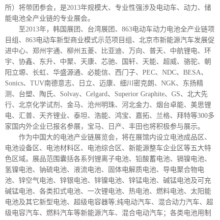
所）将带团参会，是2013年规模大、专业性强涉及电动车、动力、储
能电池全产业链的专业展会。
至2013年，韩国展团、台湾展团、863电动车动力电池全产业链项
目组、863电动车新型商业模式示范项目组、北京市新能源汽车发展促
进中心、郑州宇通、柳州五菱、比亚迪、万向、普天、中航锂电、环
宇、协鑫、东升、中聚、天康、芯驰、国轩、天能、超威、骆驼、朝
阳立塬、长虹、华盛源通、必能信、西门子、PEC、NDC、BESA、
Sonics、TUV南德意志、日立、迈康、细川密克朗、NGK、东扬精
测、台塑、陶氏、Solvay、Celgard、Superior Graphite、GS、北大先
行、北京化学试剂、金马、沧州明珠、河北金力、烟台卓能、美思锂
电、汇普、天齐锂业、泰坦、浩能、鸿宝、嘉拓、兰格、拜特等300多
家国内外企业已报名参展，宝马、日产、丰田也将积极参与展示。
作为中国大的电池产业链展览会，将在展馆内设立电池成品区、
电池设备区、电池材料区、电池综合区、新能源整车企业区等五大特
色区域。展品范围囊括各系列锂离子电池、铅酸蓄电池、镉镍电池、
氢镍电池、钠硫电池、液流电池、固体电解质电池、导电聚合物电
池、锌空气电池、锌银电池、锌镍电池、锌锰电池、碱锰电池及可充
碱锰电池、各类扣式电池、一次锂电池、热电池、燃料电池、太阳能
电池及其它新型电池、超级电容器等;纯电动汽车、混合动力汽车、超
级电容汽车、燃料汽车等新能源汽车、混合电动汽车；各类电池用制